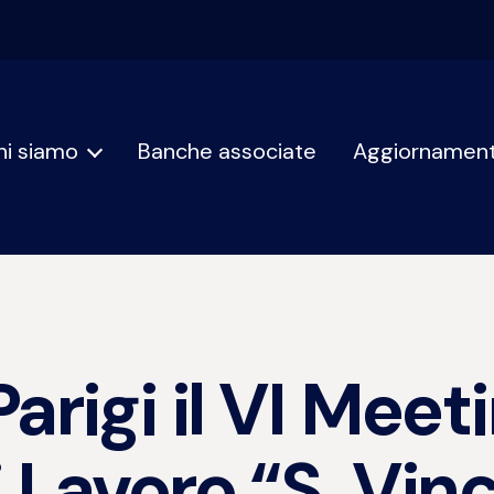
hi siamo
Banche associate
Aggiornament
rigi il VI Meeti
 Lavoro “S. Vin