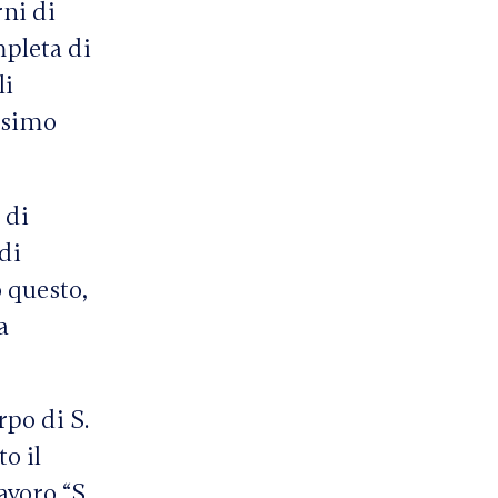
rni di
mpleta di
li
ssimo
 di
di
 questo,
a
rpo di S.
o il
avoro “S.