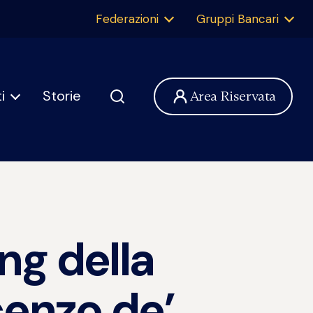
Federazioni
Gruppi Bancari
i
Storie
Area Riservata
ng della
cenzo de’