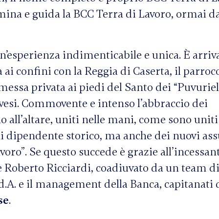
lumina e guida la BCC Terra di Lavoro, ormai d
 un’esperienza indimenticabile e unica. È arriv
a ai confini con la Reggia di Caserta, il parro
messa privata ai piedi del Santo dei “Puvuriel
ovesi. Commovente e intenso l’abbraccio dei
o all’altare, uniti nelle mani, come sono uniti
gni dipendente storico, ma anche dei nuovi ass
avoro”. Se questo succede è grazie all’incessan
e Roberto Ricciardi, coadiuvato da un team d
d.A. e il management della Banca, capitanati 
se
.