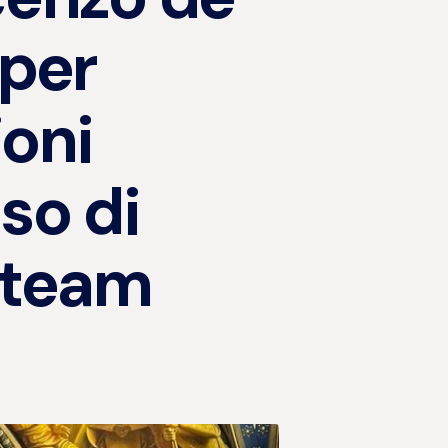
 per
ioni
so di
 team