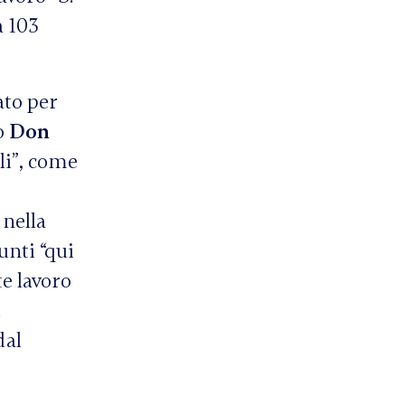
a 103
ato per
co
Don
li”, come
 nella
unti “qui
te lavoro
i
dal