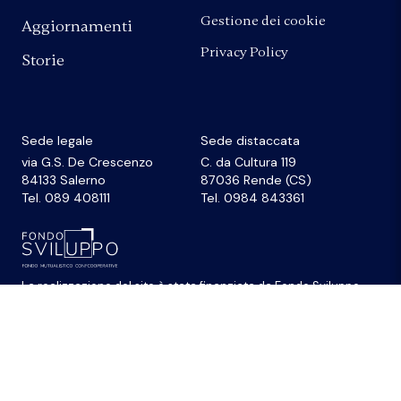
Gestione dei cookie
Aggiornamenti
Privacy Policy
Storie
Sede legale
Sede distaccata
via G.S. De Crescenzo
C. da Cultura 119
84133 Salerno
87036 Rende (CS)
Tel. 089 408111
Tel. 0984 843361
La realizzazione del sito
è stata finanziata da
Fondo Sviluppo
© 2026 Federazione Banche di Comunità Credito
Cooperativo Campania e Calabria • Cod. Fiscale
80052020635 - P.Iva 00756110656 • email