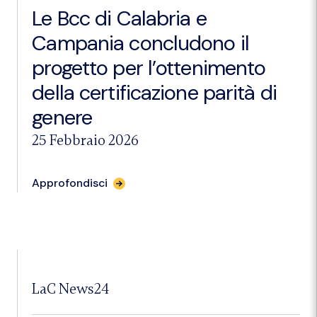
il
Le Bcc di Calabria e
report
Svimez"
Campania concludono il
progetto per l’ottenimento
della certificazione parità di
genere
25 Febbraio 2026
per
Approfondisci
l'articolo
"Le
Bcc
di
Calabria
e
Campania
concludono
LaC News24
il
progetto
per