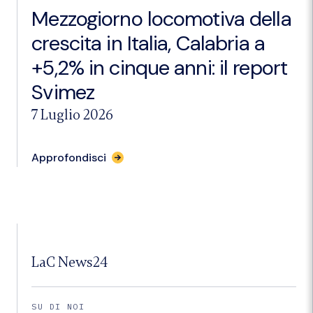
Mezzogiorno locomotiva della
crescita in Italia, Calabria a
+5,2% in cinque anni: il report
Svimez
7 Luglio 2026
per
Approfondisci
l'articolo
"Mezzogiorno
locomotiva
della
crescita
in
Italia,
Calabria
LaC News24
a
+5,2%
in
cinque
SU DI NOI
anni: