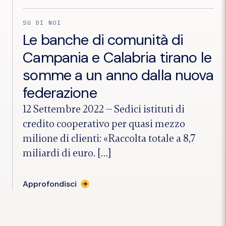
SU DI NOI
Le banche di comunità di
Campania e Calabria tirano le
somme a un anno dalla nuova
federazione
12 Settembre 2022
—
Sedici istituti di
credito cooperativo per quasi mezzo
milione di clienti: «Raccolta totale a 8,7
miliardi di euro. […]
per
Approfondisci
l'articolo
"Le
banche
di