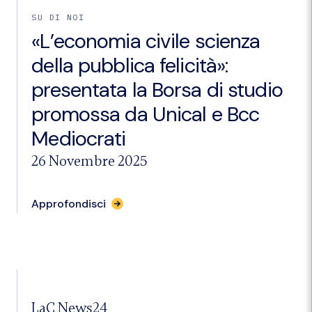
l’ottenimento
SU DI NOI
della
certificazione
«L’economia civile scienza
parità
di
della pubblica felicità»:
genere"
presentata la Borsa di studio
promossa da Unical e Bcc
Mediocrati
26 Novembre 2025
per
Approfondisci
l'articolo
"«L’economia
civile
scienza
della
pubblica
felicità»:
presentata
LaC News24
la