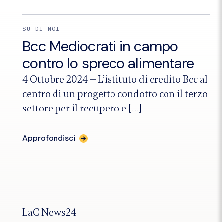
Borsa
di
studio
SU DI NOI
promossa
da
Bcc Mediocrati in campo
Unical
e
contro lo spreco alimentare
Bcc
Mediocrati"
4 Ottobre 2024
—
L’istituto di credito Bcc al
centro di un progetto condotto con il terzo
settore per il recupero e […]
per
Approfondisci
l'articolo
"Bcc
Mediocrati
in
campo
contro
lo
spreco
LaC News24
alimentare"