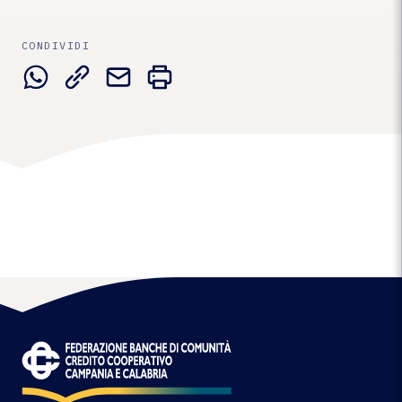
comunità
di
Campania
e
CONDIVIDI
Calabria
tirano
le
somme
a
un
anno
dalla
nuova
federazione"