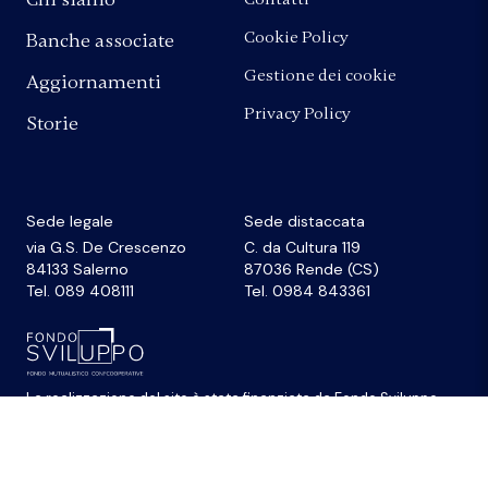
Cookie Policy
Banche associate
Gestione dei cookie
Aggiornamenti
Privacy Policy
Storie
Sede legale
Sede distaccata
via G.S. De Crescenzo
C. da Cultura 119
84133 Salerno
87036 Rende (CS)
Tel. 089 408111
Tel. 0984 843361
La realizzazione del sito
è stata finanziata da
Fondo Sviluppo
© 2026 Federazione Banche di Comunità Credito