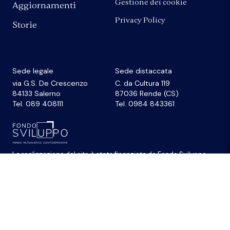
Gestione dei cookie
Aggiornamenti
Privacy Policy
Storie
Sede legale
Sede distaccata
via G.S. De Crescenzo
C. da Cultura 119
84133 Salerno
87036 Rende (CS)
Tel. 089 408111
Tel. 0984 843361
La realizzazione del sito
è stata finanziata da
Fondo Sviluppo
© 2026 Federazione Banche di Comunità Credito
Cooperativo Campania e Calabria • Cod. Fiscale
80052020635 - P.Iva 00756110656 • email
segreteria@federcampaniacalabria.bcc.it