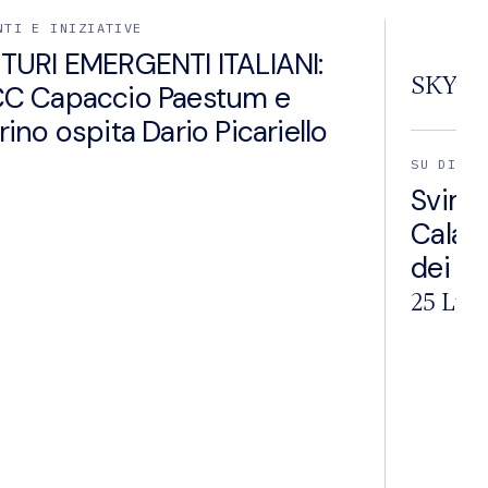
NTI E INIZIATIVE
TURI EMERGENTI ITALIANI:
SKYtg
C Capaccio Paestum e
rino ospita Dario Picariello
SU DI NO
Svime
Calabr
dei ter
25 Lug