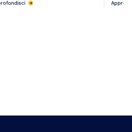
rofondisci
Approfo