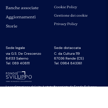
Cookie Policy
Banche associate
Gestione dei cookie
Aggiornamenti
Privacy Policy
Storie
Sede legale
Sede distaccata
via G.S. De Crescenzo
C. da Cultura 119
84133 Salerno
87036 Rende (CS)
Tel. 089 408111
Tel. 0984 843361
La realizzazione del sito
è stata finanziata da
Fondo Sviluppo
© 2026 Federazione Banche di Comunità Credito