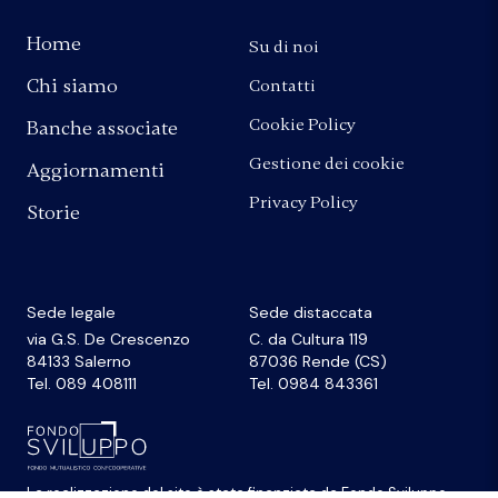
Home
Su di noi
Chi siamo
Contatti
Cookie Policy
Banche associate
Gestione dei cookie
Aggiornamenti
Privacy Policy
Storie
Sede legale
Sede distaccata
via G.S. De Crescenzo
C. da Cultura 119
84133 Salerno
87036 Rende (CS)
Tel. 089 408111
Tel. 0984 843361
La realizzazione del sito
è stata finanziata da
Fondo Sviluppo