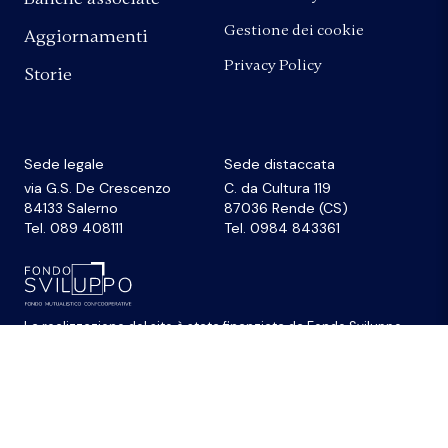
Gestione dei cookie
Aggiornamenti
Privacy Policy
Storie
Sede legale
Sede distaccata
via G.S. De Crescenzo
C. da Cultura 119
84133 Salerno
87036 Rende (CS)
Tel. 089 408111
Tel. 0984 843361
La realizzazione del sito
è stata finanziata da
Fondo Sviluppo
© 2026 Federazione Banche di Comunità Credito
Cooperativo Campania e Calabria • Cod. Fiscale
80052020635 - P.Iva 00756110656 • email