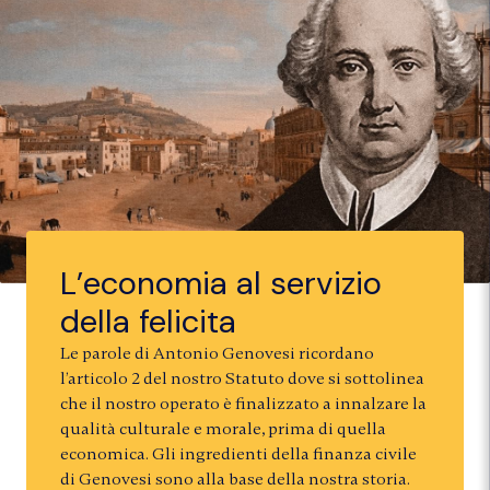
L’economia al servizio
della felicita
Le parole di Antonio Genovesi ricordano
l’articolo 2 del nostro Statuto dove si sottolinea
che il nostro operato è finalizzato a innalzare la
qualità culturale e morale, prima di quella
economica. Gli ingredienti della finanza civile
di Genovesi sono alla base della nostra storia.