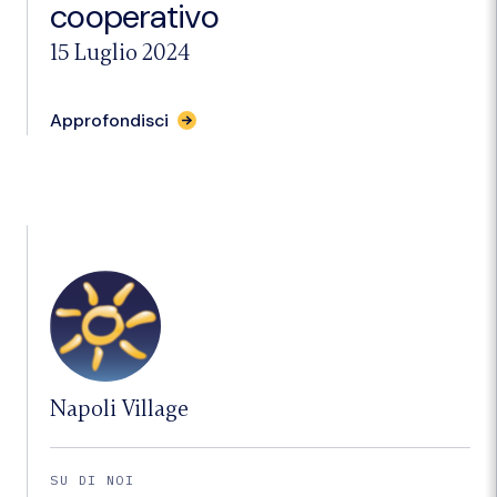
cooperativo
15 Luglio 2024
per
Approfondisci
l'articolo
"FEDBCC:
Manzo,
nomina
vice
Paldino
e
Palmieri
valorizza
tradizione
e
futuro
del
credito
cooperativo"
Napoli Village
SU DI NOI