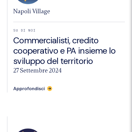
Napoli Village
SU DI NOI
Commercialisti, credito
cooperativo e PA insieme lo
sviluppo del territorio
27 Settembre 2024
per
Approfondisci
l'articolo
"Commercialisti,
credito
cooperativo
e
PA
insieme
lo