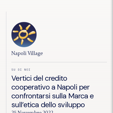
cooperativo,
l’importanza
delle
BCC
sui
territori:
il
Presidente
Manzo
incontra
i
vertici
dell’istituto
Napoli Village
di
San
Marco
dei
SU DI NOI
Cavoti"
Vertici del credito
cooperativo a Napoli per
confrontarsi sulla Marca e
sull’etica dello sviluppo
25 Novembre 2022