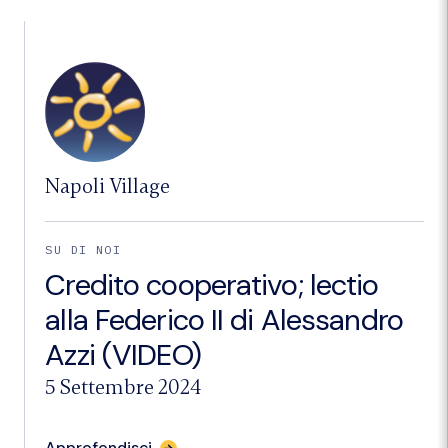
a
Eboli
i
110
anni
della
Banca
Campania
Centro
(VIDEO)"
Napoli Village
SU DI NOI
Credito cooperativo; lectio
alla Federico II di Alessandro
Azzi (VIDEO)
5 Settembre 2024
per
Approfondisci