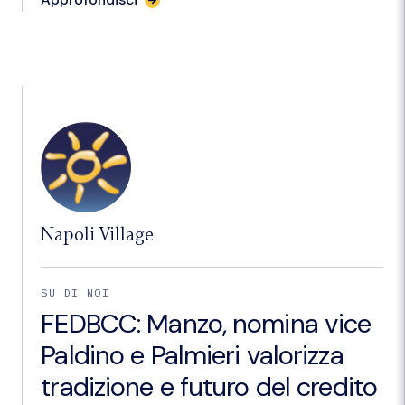
l'articolo
"Credito
cooperativo;
lectio
alla
Federico
II
di
Alessandro
Azzi
(VIDEO)"
Napoli Village
SU DI NOI
FEDBCC: Manzo, nomina vice
Paldino e Palmieri valorizza
tradizione e futuro del credito