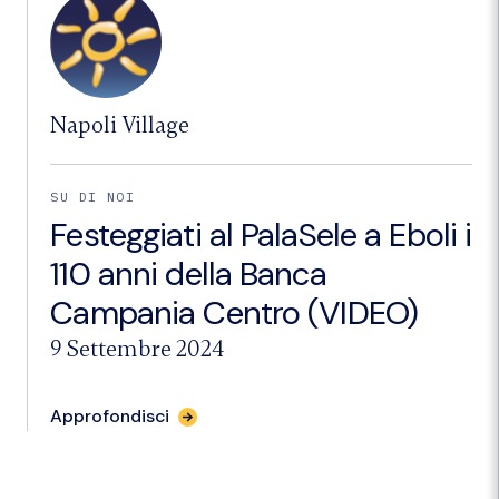
sviluppo
del
territorio"
Napoli Village
SU DI NOI
Festeggiati al PalaSele a Eboli i
110 anni della Banca
Campania Centro (VIDEO)
9 Settembre 2024
per
Approfondisci
l'articolo
"Festeggiati
al
PalaSele