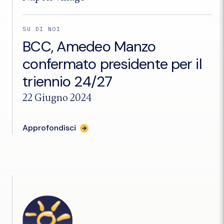
SU DI NOI
BCC, Amedeo Manzo
confermato presidente per il
triennio 24/27
22 Giugno 2024
per
Approfondisci
l'articolo
"BCC,
Amedeo
Manzo
confermato
presidente
per
il
triennio
24/27"