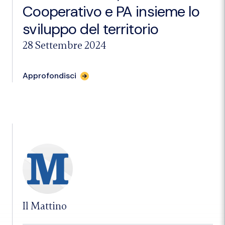
Cooperativo e PA insieme lo
sviluppo del territorio
28 Settembre 2024
per
Approfondisci
l'articolo
"Commercialisti,
Credito
Cooperativo
e
PA
insieme
lo
sviluppo
del
territorio"
Il Mattino