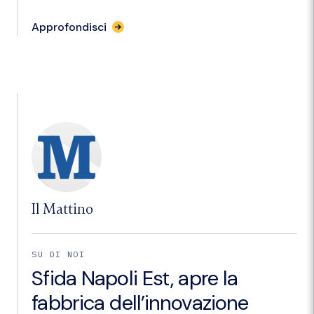
per
Approfondisci
l'articolo
"Napoli
Est,
torna
la
“Fabbrica”
verrà
prodotta
l’innovazione"
Il Mattino
SU DI NOI
Sfida Napoli Est, apre la
fabbrica dell’innovazione