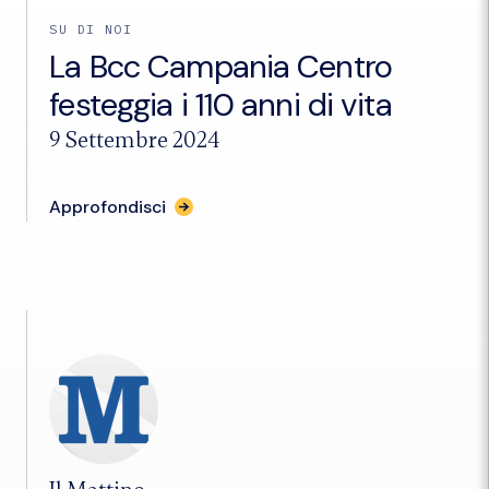
SU DI NOI
La Bcc Campania Centro
festeggia i 110 anni di vita
9 Settembre 2024
per
Approfondisci
l'articolo
"La
Bcc
Campania
Centro
festeggia
i
110
anni
di
vita"