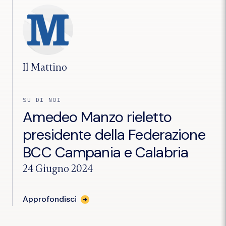
per
Scampia:
«Siamo
tutti
coinvolti»"
Il Mattino
SU DI NOI
Amedeo Manzo rieletto
presidente della Federazione
BCC Campania e Calabria
24 Giugno 2024
per
Approfondisci
l'articolo
"Amedeo
Manzo