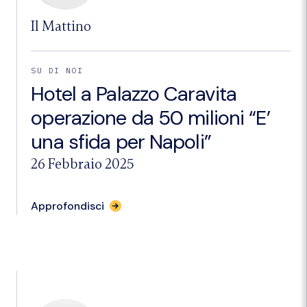
Il Mattino
SU DI NOI
Hotel a Palazzo Caravita
operazione da 50 milioni “E’
una sfida per Napoli”
26 Febbraio 2025
per
Approfondisci
l'articolo
"Hotel
a
Palazzo
Caravita
operazione
da
50