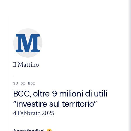
bilancio
con
oltre
nove
milioni
di
utile
“Sfida
economica
e
sociale
per
il
Il Mattino
territorio”."
SU DI NOI
BCC, oltre 9 milioni di utili
“investire sul territorio”
4 Febbraio 2025
per
Approfondisci