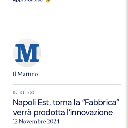
l'articolo
"BCC,
oltre
9
milioni
di
utili
“investire
sul
territorio”"
Il Mattino
SU DI NOI
Napoli Est, torna la “Fabbrica”
verrà prodotta l’innovazione
12 Novembre 2024