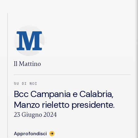
rieletto
presidente
della
Federazione
BCC
Campania
e
Calabria"
Il Mattino
SU DI NOI
Bcc Campania e Calabria,
Manzo rieletto presidente.
23 Giugno 2024
per
Approfondisci