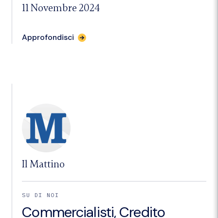
11 Novembre 2024
per
Approfondisci
l'articolo
"Sfida
Napoli
Est,
apre
la
fabbrica
dell’innovazione"
Il Mattino
SU DI NOI
Commercialisti, Credito