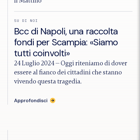
Il Mattino
SU DI NOI
Bcc di Napoli, una raccolta
fondi per Scampia: «Siamo
tutti coinvolti»
24 Luglio 2024
—
Oggi riteniamo di dover
essere al fianco dei cittadini che stanno
vivendo questa tragedia.
per
Approfondisci
l'articolo
"Bcc
di
Napoli,
una
raccolta
fondi