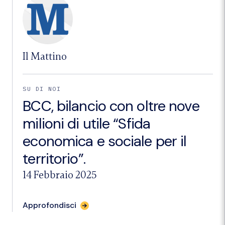
milioni
“E’
una
sfida
per
Napoli”"
Il Mattino
SU DI NOI
BCC, bilancio con oltre nove
milioni di utile “Sfida
economica e sociale per il
territorio”.
14 Febbraio 2025
per
Approfondisci
l'articolo
"BCC,