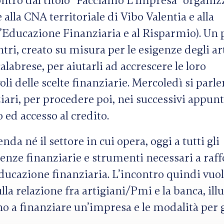
ntro dal titolo “Facciamo L’Impresa” organiz
alla CNA territoriale di Vibo Valentia e alla
’Educazione Finanziaria e al Risparmio). Un 
tri, creato su misura per le esigenze degli ar
alabrese, per aiutarli ad accrescere le loro
i delle scelte finanziarie. Mercoledì si parle
iari, per procedere poi, nei successivi appun
 ed accesso al credito.
a né il settore in cui opera, oggi a tutti gli
nze finanziarie e strumenti necessari a raff
 educazione finanziaria. L’incontro quindi vuol
a relazione fra artigiani/Pmi e la banca, ill
ano a finanziare un’impresa e le modalità per g