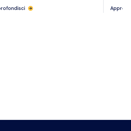
rofondisci
Approfo