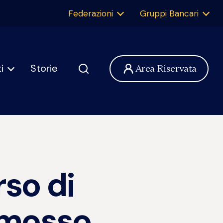
Federazioni
Gruppi Bancari
i
Storie
Area Riservata
so di
omosso