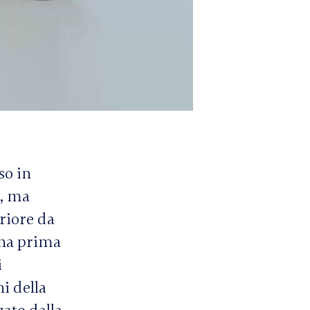
so in
e, ma
eriore da
una prima
i
ni della