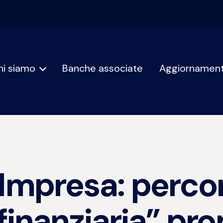
hi siamo
Banche associate
Aggiornament
Impresa: percor
finanziaria” pr