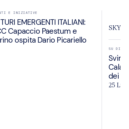
NTI E INIZIATIVE
TURI EMERGENTI ITALIANI:
SKYtg
C Capaccio Paestum e
rino ospita Dario Picariello
SU DI NO
Svime
Calabr
dei ter
25 Lug