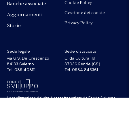
Cookie Policy
Banche associate
Gestione dei cookie
Aggiornamenti
Privacy Policy
Storie
Sede legale
Sede distaccata
via G.S. De Crescenzo
C. da Cultura 119
84133 Salerno
87036 Rende (CS)
Tel. 089 408111
Tel. 0984 843361
La realizzazione del sito
è stata finanziata da
Fondo Sviluppo
© 2026 Federazione Banche di Comunità Credito
Cooperativo Campania e Calabria • Cod. Fiscale