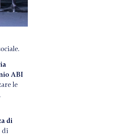
ociale.
ia
mio ABI
are le
,
a di
 di