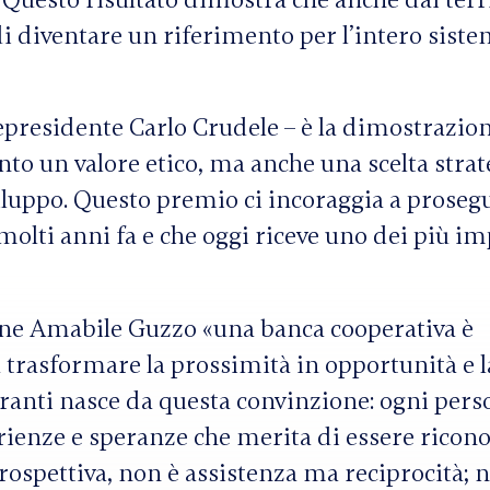
. Questo risultato dimostra che anche dai terr
i diventare un riferimento per l’intero sist
cepresidente Carlo Crudele – è la dimostrazio
nto un valore etico, ma anche una scelta strat
viluppo. Questo premio ci incoraggia a proseg
olti anni fa e che oggi riceve uno dei più im
one Amabile Guzzo «una banca cooperativa è
 trasformare la prossimità in opportunità e l
igranti nasce da questa convinzione: ogni per
rienze e speranze che merita di essere ricono
prospettiva, non è assistenza ma reciprocità; 