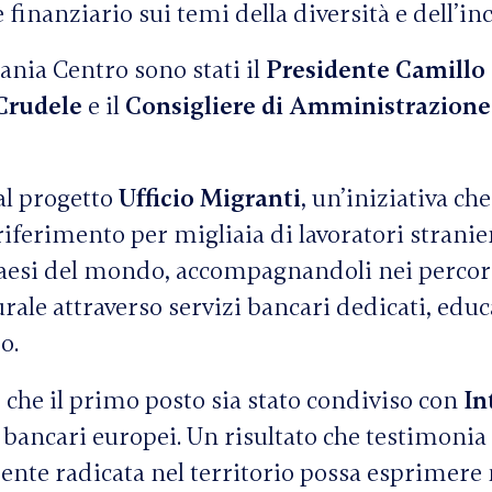
inanziario sui temi della diversità e dell’in
ania Centro sono stati il
Presidente Camillo
Crudele
e il
Consigliere di Amministrazione
al progetto
Ufficio Migranti
, un’iniziativa che
iferimento per migliaia di lavoratori stranier
aesi del mondo, accompagnandoli nei percors
urale attraverso servizi bancari dedicati, edu
o.
o che il primo posto sia stato condiviso con
In
i bancari europei. Un risultato che testimoni
nte radicata nel territorio possa esprimere