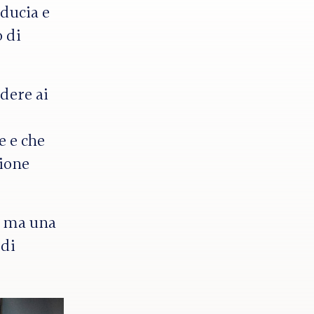
ducia e
o di
edere ai
e e che
zione
, ma una
 di