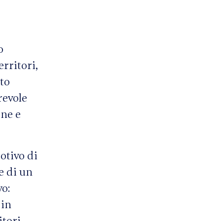
o
rritori,
nto
revole
one e
otivo di
e di un
vo:
 in