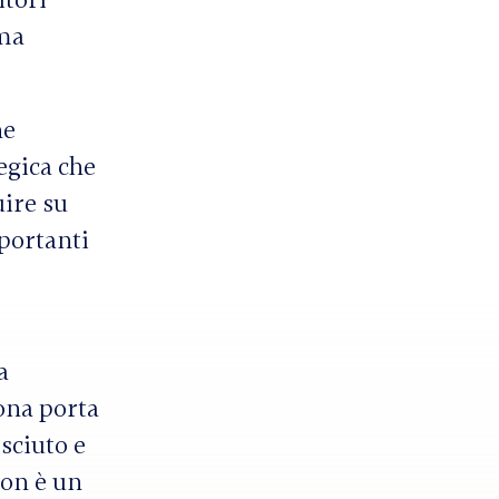
itori
ema
ne
egica che
uire su
portanti
a
sona porta
sciuto e
non è un