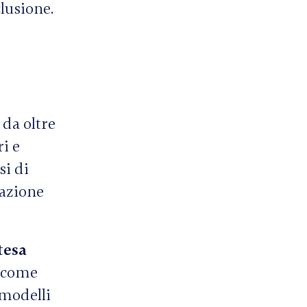
clusione.
 da oltre
i e
i di
cazione
tesa
a come
 modelli