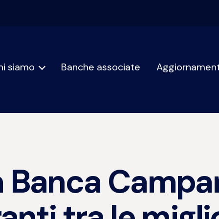
hi siamo
Banche associate
Aggiornament
a Banca Campan
ranti tra le migl