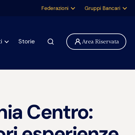
Federazioni
Gruppi Bancari
i
Storie
Area Riservata
ia Centro:
iori esperienze