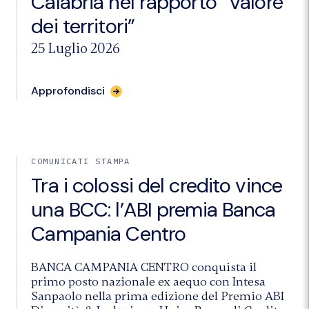
Calabria nel rapporto “Valore
dei territori”
25 Luglio 2026
per
Approfondisci
l'articolo
"Svimez
e
BCC
Campania
e
COMUNICATI STAMPA
Calabria
Tra i colossi del credito vince
nel
rapporto
una BCC: l’ABI premia Banca
“Valore
dei
Campania Centro
territori”"
BANCA CAMPANIA CENTRO conquista il
primo posto nazionale ex aequo con Intesa
Sanpaolo nella prima edizione del Premio ABI