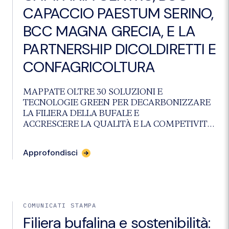
CAPACCIO PAESTUM SERINO,
BCC MAGNA GRECIA, E LA
PARTNERSHIP DICOLDIRETTI E
CONFAGRICOLTURA
MAPPATE OLTRE 30 SOLUZIONI E
TECNOLOGIE GREEN PER DECARBONIZZARE
LA FILIERA DELLA BUFALE E
ACCRESCERE LA QUALITÀ E LA COMPETIVITA’
DELLE IMPRESE
FIRMATO L’ACCORDO PER L’ATTIVAZIONE DI
Approfondisci
UN PLAFOND DEL VALORE DI 30 MILIONI
DALLE TRE BCC DELLA PIANA DEL
SELE IN COLLABORAZIONE CON FONDAZIONE
SYMBOLA, COLDIRETTI CAMPANIA E
CONFAGRICOLTURA SALERNO PER
COMUNICATI STAMPA
ACCOMPAGNARE LE IMPRESE
Filiera bufalina e sostenibilità:
NELL’ADOZIONE DI SOLUZIONI E TECNOLOGIE