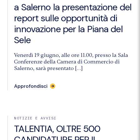
GREEN PER RIDURRE COSTI ENERGETICI,
a Salerno la presentazione del
MIGLIORARE L’EFFICIENZA DEI PROCESSI
PRODUTTIVI E PRODURRE VALORE CON I
report sulle opportunità di
SOTTOPRODOTTI DELLA FILIERA
innovazione per la Piana del
IN ITALIA È PRESENTE CIRCA L’1% DEL
PATRIMONIO BUFALINO MONDIALE E IL 95%
Sele
DI QUELLO EUROPEO IN ITALIA SI
CONTANO CIRCA 435.000 CAPI BUFALINI; DI
QUESTI, il 70% SONO IN CAMPANIA. LA PIANA
Venerdì 19 giugno, alle ore 11.00, presso la Sala
DEL SELE VANTA OLTRE IL 25%
Conferenze della Camera di Commercio di
DEL TOTALE DEGLI ALLEVAMENTI E IL 30,8%
Salerno, sarà presentato […]
DEI CAPI PRESENTI IN CAMPANIA.
Approfondisci
NOTIZIE E AVVISI
TALENTIA, OLTRE 500
CANDIDATURE PER IL