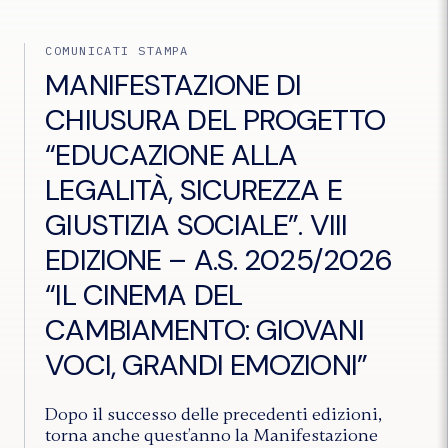
di
Economia
Sociale
COMUNICATI STAMPA
e
MANIFESTAZIONE DI
Civile-
seconda
CHIUSURA DEL PROGETTO
edizione"
“EDUCAZIONE ALLA
LEGALITÀ, SICUREZZA E
GIUSTIZIA SOCIALE”. VIII
EDIZIONE – A.S. 2025/2026
“IL CINEMA DEL
CAMBIAMENTO: GIOVANI
VOCI, GRANDI EMOZIONI”
Dopo il successo delle precedenti edizioni,
torna anche quest’anno la Manifestazione