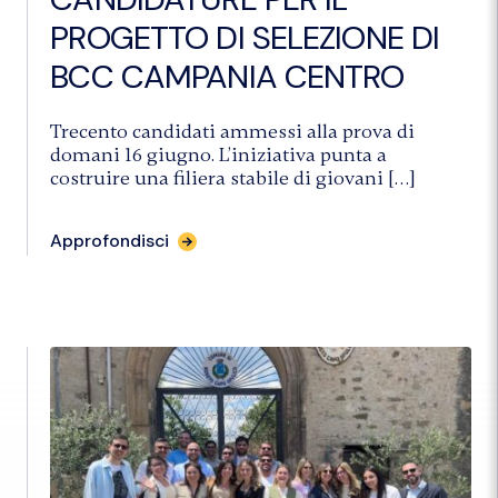
PROGETTO DI SELEZIONE DI
BCC CAMPANIA CENTRO
Trecento candidati ammessi alla prova di
domani 16 giugno. L’iniziativa punta a
costruire una filiera stabile di giovani […]
per
Approfondisci
l'articolo
"TALENTIA,
OLTRE
500
CANDIDATURE
PER
IL
PROGETTO
DI
SELEZIONE
DI
BCC
CAMPANIA