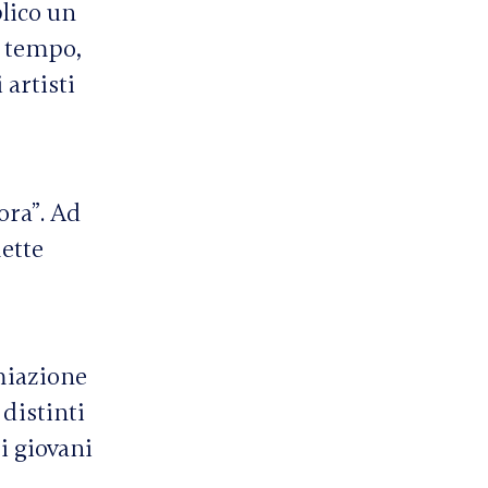
lico un
a tempo,
 artisti
ora”. Ad
ette
miazione
 distinti
 i giovani