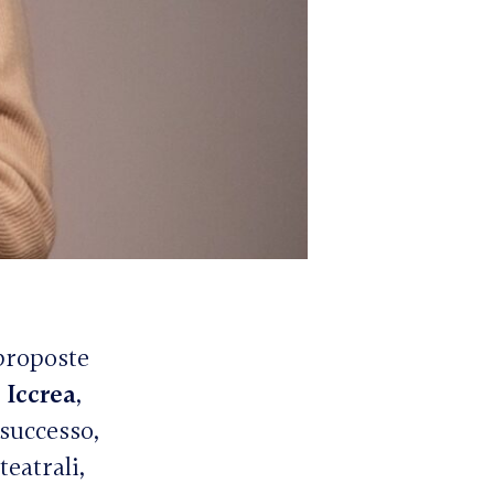
proposte
Iccrea
,
 successo,
eatrali,