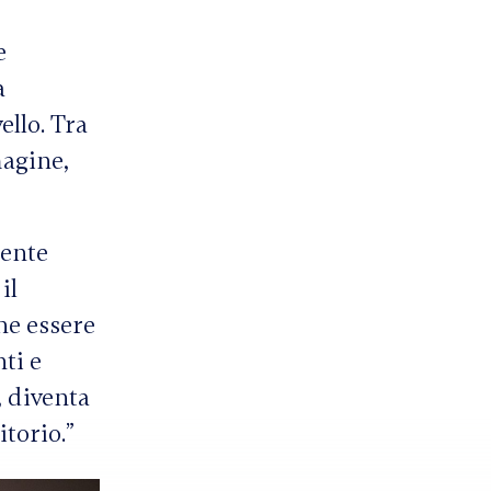
e
a
ello. Tra
magine,
dente
il
he essere
nti e
, diventa
torio.”