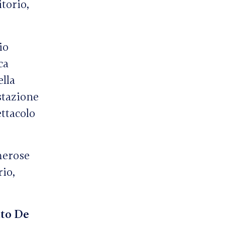
itorio,
io
ca
lla
stazione
ettacolo
merose
rio,
ito De