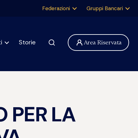
Federazioni
Gruppi Bancari
i
Storie
Area Riservata
 PER LA
VA